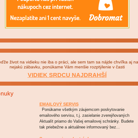
ďže život na vidieku nie iba o práci, ale sem tam sa nájde chvíľka aj n
nejakú zábavku, ponúkame Vám menšie rozptýlenie v časti
VIDIEK SRDCU NAJDRAHŠÍ
nuky
EMAILOVÝ SERVIS
Ponúkame všetkým záujemcom poskytovanie
emailového servisu, t.j. zasielanie zverejňovaných
Aktualít priamo do Vašej emailovej schránky. Budete
tak priebežne a aktuálnee informovaný bez...