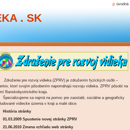
úvodná 
KA . SK
uženie pre rozvoj vidieka (ZPRV) je združením fyzických osôb –
ertov, ktorí svojím pôsobením napomáhajú rozvoju vidieka. ZPRV pôsobí na
mí Banskobystrického kraja.
cializujeme sa najmä na pomoc pre zaostalé, sociálne a geograficky
ludované vidiecke územia v kraji a malé obce.
História stránky
03.2009 Spustenie novej stránky ZPRV
21.06.2010 Zmena vzhľadu web stránky