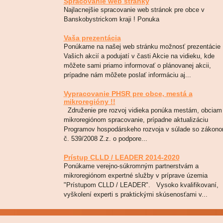
Spracovanie web stránky
Najlacnejšie spracovanie web stránok pre obce v
Banskobystrickom kraji ! Ponuka
Vaša prezentácia
Ponúkame na našej web stránku možnosť prezentácie
Vašich akcií a podujatí v časti Akcie na vidieku, kde
môžete sami priamo informovať o plánovanej akcii,
prípadne nám môžete poslať informáciu aj...
Vypracovanie PHSR pre obce, mestá a
mikroregióny !!
Združenie pre rozvoj vidieka ponúka mestám, obciam
mikroregiónom spracovanie, prípadne aktualizáciu
Programov hospodárskeho rozvoja v súlade so zákon
č. 539/2008 Z.z. o podpore...
Prístup CLLD / LEADER 2014-2020
Ponúkame verejno-súkromným partnerstvám a
mikroregiónom expertné služby v príprave územia
"Prístupom CLLD / LEADER". Vysoko kvalifikovaní,
vyškolení experti s praktickými skúsenosťami v...