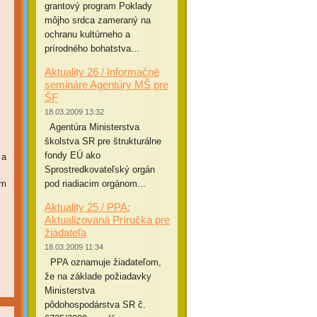
grantový program Poklady
môjho srdca zameraný na
ochranu kultúrneho a
prírodného bohatstva...
Aktuality 26 / Informačné
semináre Agentúry MŠ pre
ŠF
18.03.2009 13:32
Agentúra Ministerstva
školstva SR pre štrukturálne
fondy EÚ ako
 a
Sprostredkovateľský orgán
om
pod riadiacim orgánom...
Aktuality 25 / PPA:
Aktualizovaná Príručka pre
žiadateľa
18.03.2009 11:34
PPA oznamuje žiadateľom,
že na základe požiadavky
Ministerstva
pôdohospodárstva SR č.