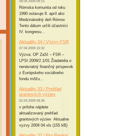
08.04.2009 08:15
Rómska komunita od roku
1990 oslavuje 8. apríl ako
Medzinárodný deň Rómov.
Tento dátum určili účastníci
IV. kongresu...
Aktuality 34 / Výzvy FSR
07.04.2009 10:32
Výzva: OP ZaSI – FSR –
LPSI 2009/2.1/01 Žiadatelia o
nenávratný finančný príspevok
z Európskeho sociálneho
fondu môžu...
Aktuality 33 / Prehľad
grantových výziev
02.04.2009 09:36
v prílohe nájdete
aktualizovaný prehľad
grantových výziev Aktualne
vyzvy 2009 04.xls (155 kB)
Aktuality 32 / Pro Region