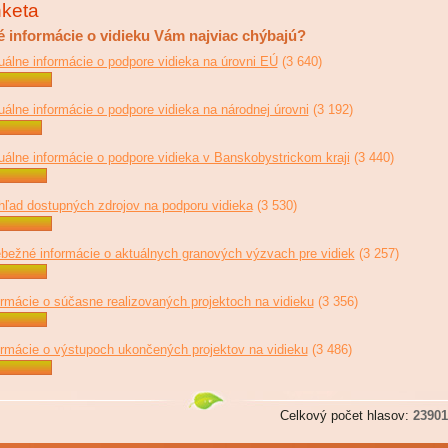
keta
 informácie o vidieku Vám najviac chýbajú?
uálne informácie o podpore vidieka na úrovni EÚ
(3 640)
uálne informácie o podpore vidieka na národnej úrovni
(3 192)
uálne informácie o podpore vidieka v Banskobystrickom kraji
(3 440)
hľad dostupných zdrojov na podporu vidieka
(3 530)
ebežné informácie o aktuálnych granových výzvach pre vidiek
(3 257)
ormácie o súčasne realizovaných projektoch na vidieku
(3 356)
ormácie o výstupoch ukončených projektov na vidieku
(3 486)
Celkový počet hlasov:
23901