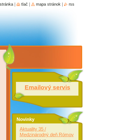
stránka
|
tlač
|
mapa stránok
|
rss
Emailový servis
Novinky
Aktuality 35 /
Medzinárodný deň Rómov