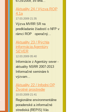
6725/2009, zo dňa...
Aktuality 24 / Výzva ROP
4.1a
17.03.2009 21:35
Výzva MVRR SR na
predkladanie žiadostí o NFP v
rámci ROP operačný...
Aktuality 23 / Rýchla
informácia Agentúry
SEVER
12.03.2009 05:40
Informácie z Agentúry sever -
aktuality NSRR 2007-2013
Informačné semináre k
výzvam...
Aktuality 22 / Infodni OP
Životné prostredie
10.03.2009 21:41
Regionálne environmentálne
poradenské a informačné
strediská (REPIS) Vás