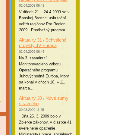
02.04.2009 06:49
V dňoch 21. - 24.4.2009 sa v
Banskej Bystrici uskutoční
veľtrh regiónov Pro Region
2009. Predbežný program...
Aktuality 31 / Schválené
projekty JV Európa
02.04.2009 06:46
Na 3. zasadnutí
Monitorovacieho výboru
Operačného programu
Juhovýchodná Európa, ktorý
sa konal v dňoch 10. – 11.
marca...
Aktuality 30 / Nové sumy
stravného
30.03.2009 11:45
Dňa 25. 3. 2009 bolo v
Zbierke zákonov, v čiastke 41,
uverejnené opatrenie
Ministerstva práce, sociálnych