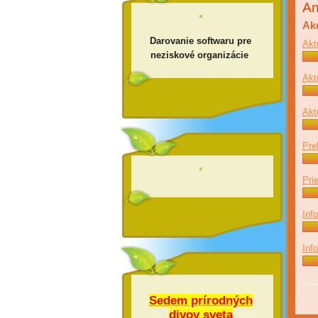
An
Aké
Darovanie softwaru pre
Akt
neziskové organizácie
Akt
Akt
Pre
Pri
Inf
Inf
Sedem prírodných
divov sveta