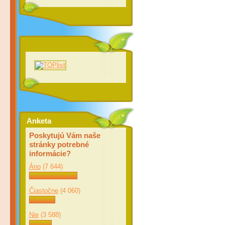
Anketa
Poskytujú Vám naše
stránky potrebné
informácie?
Áno
(7 644)
Čiastočne
(4 060)
Nie
(3 588)