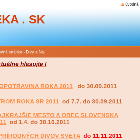
úvodná 
KA . SK
dná stránka
-
Divy a Naj
tuálne hlasujte !
IOPOTRAVINA ROKA 2011
do 30.09.2011
TROM ROKA SR 2011
od 7.7. do 30.09.2011
AJKRAJŠIE MESTO A OBEC SLOVENSKA
11
od 1.4. do 30.10.2011
 PRÍRODNÝCH DIVOV SVETA
do 11.11.2011