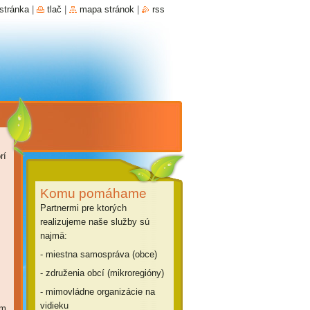
stránka
|
tlač
|
mapa stránok
|
rss
rí
Komu pomáhame
Partnermi pre ktorých
realizujeme naše služby sú
najmä:
- miestna samospráva (obce)
- združenia obcí (mikroregióny)
- mimovládne organizácie na
vidieku
om