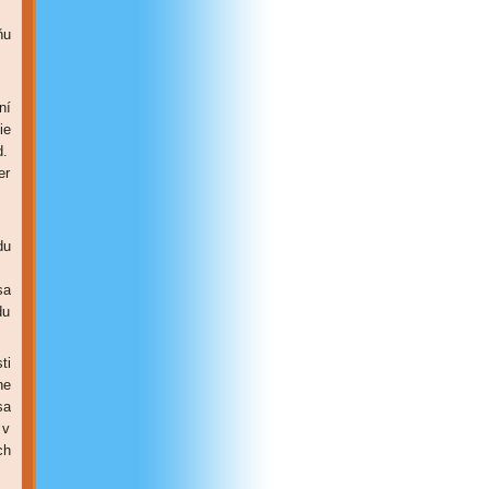
ňu
ní
ie
d.
er
du
sa
du
ti
ne
sa
 v
ch