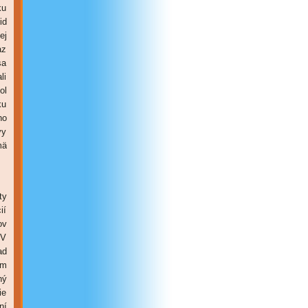
ku
id
ej
az
sa
li
ol
ku
ho
vy
mä
ty
ií
ov
 V
ad
om
ný
ie
ní