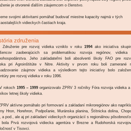
uženie je otvorené ďalším záujemcom o členstvo.
eme svojimi aktivitami pomáhať budovať miestne kapacity najmä v tých
zaostalejších vidieckych častiach kraja.
stória združenia
uženie pre rozvoj vidieka vzniklo v roku
1994
ako iniciatíva skupi
šencov zaoberajúcich sa problematikou rozvoja regiónov, vidieka
nohospodárstva. Jeho zakladateľmi boli absolventi školy FAO pre rozv
ieka pri Agroinštitúte v Nitre. Aktivity v prvom roku boli zamerané 
sadzovanie záujmov vidieka a výsledkom tejto iniciatívy bolo založen
ntúry pre rozvoj vidieka v roku 1996.
rokoch
1995 – 1999
organizovalo ZPRV 3 ročníky Fóra rozvoja vidieka a
níkov letnej školy vidieka.
V aktívne pomáhalo pri formovaní a zakladaní mikroregiónov ako napríkl
rny Hron, Horehron, Podpoľanie, Muránska planina, Štítnicka dolina, Chop
, a pod., ale aj pri zakladaní vidieckych organizácií s regionálnou pôsobnosťo
 bola Prvá rozvojová vidiecka agentúra v Brezne a Rudohorská rozvojo
ločnosť v Tisovci.