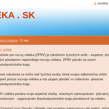
úvodná 
KA . SK
dná stránka
-
O nás
o sme
uženie pre rozvoj vidieka (ZPRV) je združením fyzických osôb – expertov, kto
jím pôsobením napomáhajú rozvoju vidieka. ZPRV pôsobí na území
skobystrického kraja.
nom združenia sa môže stať fyzická osoba, ktorá svojou odbornosťou môže
poriť proces rozvoja vidieka a má záujem pôsobiť vo vidieckom priestore
skobystrického kraja.
V vidieka ponúka svoje expertné služby miestnym samosprávam (obciam),
eziskovým organizáciám Banskobystrického kraja pôsobiacich na vidieku.
účasnosti tvorí členskú základňu sieť expertov pokrývajúca celý región, prič