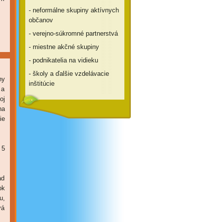
- neformálne skupiny aktívnych
občanov
- verejno-súkromné partnerstvá
- miestne akčné skupiny
- podnikatelia na vidieku
- školy a ďalšie vzdelávacie
ny
inštitúcie
 a
oj
na
ie
 5
ad
ok
u,
vá