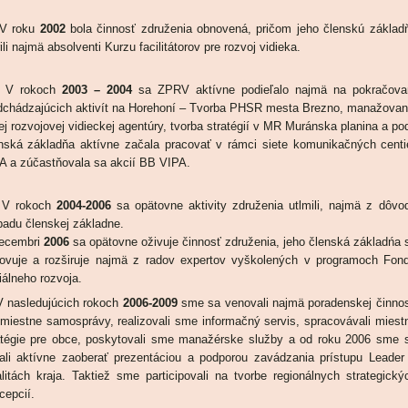
roku
2002
bola činnosť združenia obnovená, pričom jeho členskú základ
ili najmä absolventi Kurzu facilitátorov pre rozvoj vidieka.
rokoch
2003 – 2004
sa ZPRV aktívne podieľalo najmä na pokračova
dchádzajúcich aktivít na Horehoní – Tvorba PHSR mesta Brezno, manažovan
ej rozvojovej vidieckej agentúry, tvorba stratégií v MR Muránska planina a po
nská základňa aktívne začala pracovať v rámci siete komunikačných centi
A a zúčastňovala sa akcií BB VIPA.
rokoch
2004-2006
sa opätovne aktivity združenia utlmili, najmä z dôvo
padu členskej základne.
ecembri
2006
sa opätovne oživuje činnosť združenia, jeho členská základńa 
ovuje a rozširuje najmä z radov expertov vyškolených v programoch Fon
iálneho rozvoja.
asledujúcich rokoch
2006-2009
sme sa venovali najmä poradenskej činnos
 miestne samosprávy, realizovali sme informačný servis, spracovávali miest
atégie pre obce, poskytovali sme manažérske služby a od roku 2006 sme 
ali aktívne zaoberať prezentáciou a podporou zavádzania prístupu Leader
alitách kraja. Taktiež sme participovali na tvorbe regionálnych strategický
cepcií.