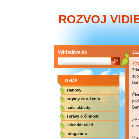
ROZVOJ VIDIE
Vyhľadávanie
Úvo
Kt
Zdr
svo
O NÁS
Ban
stanovy
Čle
orgány združenia
pod
Ban
naše aktivity
správy o činnosti
ZPR
kalendár akcií
a n
fotogaléria
V s