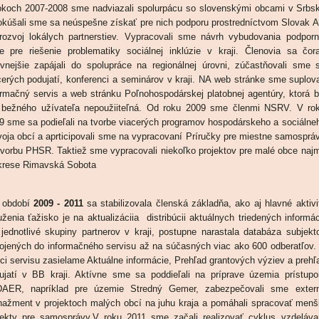
okoch 2007-2008 sme nadviazali spolurpácu so slovenskými obcami v Srbs
okúšali sme sa neúspešne získať pre nich podporu prostredníctvom Slovak A
rozvoj lokálych partnerstiev. Vypracovali sme návrh vybudovania podporn
te pre riešenie problematiky sociálnej inklúzie v kraji. Členovia sa čor
ívnejšie zapájali do spolupráce na regionálnej úrovni, zúčastňovali sme 
cerých podujatí, konferenci a seminárov v kraji. NA web stránke sme suplova
ormačný servis a web stránku Poľnohospodárskej platobnej agentúry, ktorá b
 bežného užívateľa nepoužiiteľná. Od roku 2009 sme členmi NSRV. V ro
9 sme sa podieľali na tvorbe viacerých programov hospodárskeho a sociálne
voja obcí a aprticipovali sme na vypracovaní Príručky pre miestne samosprá
tvorbu PHSR. Taktiež sme vypracovali niekoľko projektov pre malé obce naj
krese Rimavská Sobota
období
2009 - 2011
sa stabilizovala členská základňa, ako aj hlavné aktivi
uženia ťažisko je na aktualizáciia distribúcii aktuálnych triedených informác
 jednotlivé skupiny partnerov v kraji, postupne narastala databáza subjekt
ojených do informačného servisu až na súčasných viac ako 600 odberatľov.
ci servisu zasielame Aktuálne informácie, Prehľad grantových výziev a prehľ
ujatí v BB kraji. Aktívne sme sa poddieľali na príprave územia prístup
AER, napríklad pre územie Stredný Gemer, zabezpečovali sme exter
ažment v projektoch malých obcí na juhu kraja a pomáhali spracovať menš
jekty pre samosprávy.V roku 2011 sme začali realizovať cyklus vzdeláva