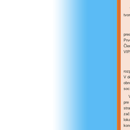
V 
tvor
V 
pre
Prv
Čle
VIP
V 
roz
V d
obn
soc
V n
pre
str
zač
lok
kon