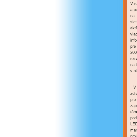
V r
a p
na 
sie
akt
via
inf
pre
200
roz
na 
v o
V 
zdr
pre
zap
rám
pod
LED
man
pro