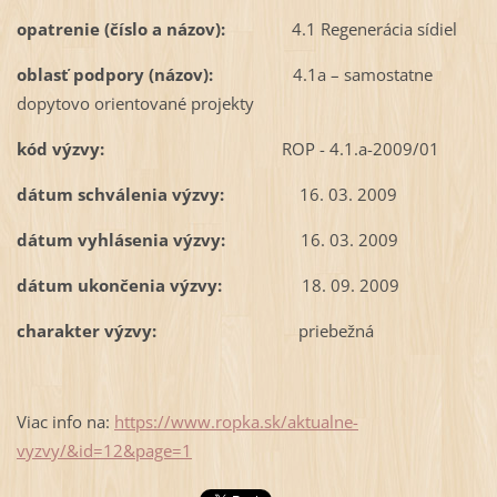
opatrenie (číslo a názov):
4.1 Regenerácia sídiel
oblasť podpory (názov):
4.1a – samostatne
dopytovo orientované projekty
kód výzvy:
ROP - 4.1.a-2009/01
dátum schválenia výzvy:
16. 03. 2009
dátum vyhlásenia výzvy:
16. 03. 2009
dátum ukončenia výzvy:
18. 09. 2009
charakter výzvy:
priebežná
Viac info na:
https://www.ropka.sk/aktualne-
vyzvy/&id=12&page=1