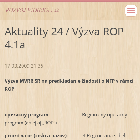
ROZVOJ VIDIEKA . sk
Aktuality 24 / Výzva ROP
4.1a
17.03.2009 21:35
V
ýzva MVRR SR na predkladanie žiadostí o NFP v rámci
ROP
operačný program:
Regionálny operačný
program (ďalej aj „ROP“)
prioritná os (číslo a názov):
4 Regenerácia sídiel