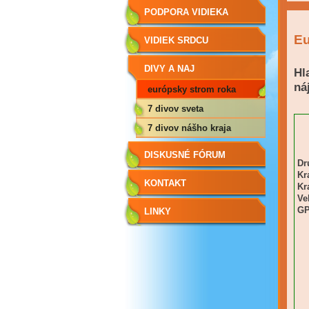
PODPORA VIDIEKA
Eu
VIDIEK SRDCU
NAJDRAHŠÍ
DIVY A NAJ
Hl
ná
európsky strom roka
7 divov sveta
7 divov nášho kraja
DISKUSNÉ FÓRUM
Dr
Kr
KONTAKT
Kra
Ve
GP
LINKY