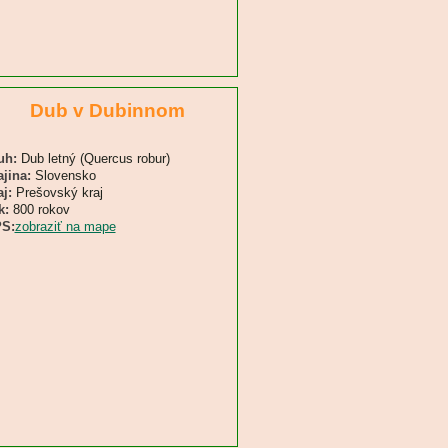
Dub v Dubinnom
uh:
Dub letný (Quercus robur)
ajina:
Slovensko
j:
Prešovský kraj
k:
800 rokov
S:
zobraziť na mape