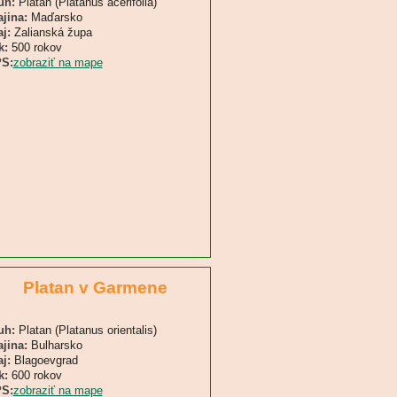
uh:
Platan (Platanus acerifolia)
ajina:
Maďarsko
j:
Zalianská župa
k:
500 rokov
S:
zobraziť na mape
Platan v Garmene
uh:
Platan (Platanus orientalis)
ajina:
Bulharsko
j:
Blagoevgrad
k:
600 rokov
S:
zobraziť na mape