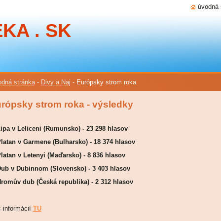
úvodná 
KA . SK
dná stránka
-
Divy a Naj
-
Európsky strom roka
rópsky strom roka - výsledky
Lipa v Leliceni (Rumunsko) - 23 298 hlasov
Platan v Garmene (Bulharsko) - 18 374 hlasov
Platan v Letenyi (Maďarsko) - 8 836 hlasov
Dub v Dubinnom (Slovensko) - 3 403 hlasov
Hromův dub (Česká republika) - 2 312 hlasov
c informácií
TU