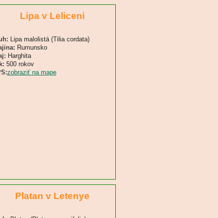
Lipa v Leliceni
uh:
Lipa malolistá (Tilia cordata)
ajina:
Rumunsko
j:
Harghita
k:
500 rokov
S:
zobraziť na mape
Platan v Letenye