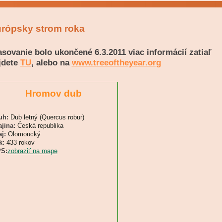
rópsky strom roka
asovanie bolo ukončené 6.3.2011 viac informácií zatiaľ
jdete
TU
, alebo na
www.treeoftheyear.org
Hromov dub
uh:
Dub letný (Quercus robur)
ajina:
Česká republika
j:
Olomoucký
k:
433 rokov
S:
zobraziť na mape