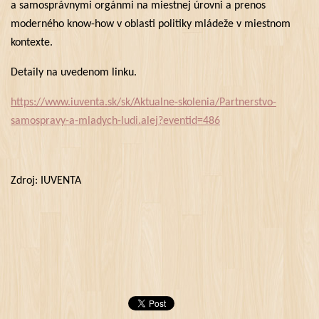
a samosprávnymi orgánmi na miestnej úrovni a prenos
moderného know-how v oblasti politiky mládeže v miestnom
kontexte.
Detaily na uvedenom linku.
https://www.iuventa.sk/sk/Aktualne-skolenia/Partnerstvo-
samospravy-a-mladych-ludi.alej?eventid=486
Zdroj: IUVENTA