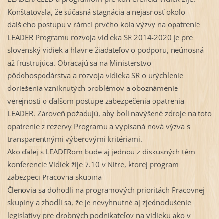
Konštatovala, že súčasná stagnácia a nejasnosť okolo
ďalšieho postupu v rámci prvého kola výzvy na opatrenie
LEADER Programu rozvoja vidieka SR 2014-2020 je pre
slovenský vidiek a hlavne žiadateľov o podporu, neúnosná
až frustrujúca. Obracajú sa na Ministerstvo
pôdohospodárstva a rozvoja vidieka SR o urýchlenie
doriešenia vzniknutých problémov a oboznámenie
verejnosti o ďalšom postupe zabezpečenia opatrenia
LEADER. Zároveň požadujú, aby boli navýšené zdroje na toto
opatrenie z rezervy Programu a vypísaná nová výzva s
transparentnými výberovými kritériami.
Ako ďalej s LEADERom bude aj jednou z diskusných tém
konferencie Vidiek žije 7.10 v Nitre, ktorej program
zabezpečí Pracovná skupina
Členovia sa dohodli na programových prioritách Pracovnej
skupiny a zhodli sa, že je nevyhnutné aj zjednodušenie
legislatívy pre drobných podnikateľov na vidieku ako v