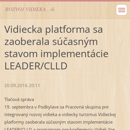
ROZVOJ VIDIEKA . sk
Vidiecka platforma sa
zaoberala súčasným
stavom implementácie
LEADER/CLLD
20.09.2016 20:11
Tlačová správa
19. septembra v Podkylave sa Pracovná skupina pre
integrovaný rozvoj vidieka a vidiecky turizmus Vidieckej
platformy zaoberala súčasným stavom implementácie
LEADER/CLLD a programom pre konferenciu Vidiek žije.