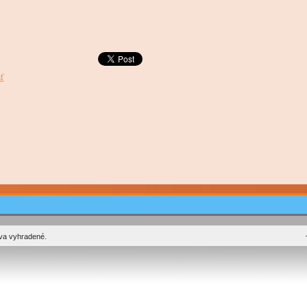
ť
áva vyhradené.