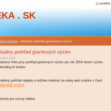
úvodná 
KA . SK
dná stránka
-
Aktuálny prehľad grantových výziev
tuálny prehľad grantových výziev
1.2014 10:24
nášame Vám prvý prehľad grantových výziev pre rok 2014 okrem výziev
ukturálnych fondov
pletný prehľad nájdete a môžete stiahnuť na našej web stránke v časti
ANTOVÉ VÝZVY
uženie pre rozvoj vidieka