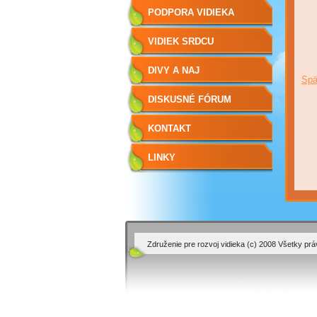
PODPORA VIDIEKA
VIDIEK SRDCU
NAJDRAHŠÍ
DIVY A NAJ
Spä
DISKUSNÉ FÓRUM
KONTAKT
LINKY
Združenie pre rozvoj vidieka (c) 2008 Všetky pr