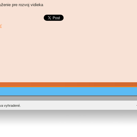
uženie pre rozvoj vidieka
ť
áva vyhradené.