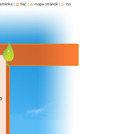
stránka
|
tlač
|
mapa stránok
|
rss
b