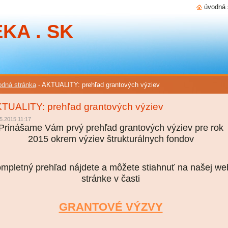
úvodná 
KA . SK
dná stránka
-
AKTUALITY: prehľad grantových výziev
TUALITY: prehľad grantových výziev
5.2015 11:17
Prinášame Vám prvý prehľad grantových výziev pre rok
2015 okrem výziev štrukturálnych fondov
mpletný prehľad nájdete a môžete stiahnuť na našej we
stránke v časti
GRANTOVÉ VÝZVY