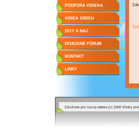
Zdr
PODPORA VIDIEKA
VIDIEK SRDCU
Spä
NAJDRAHŠÍ
DIVY A NAJ
DISKUSNÉ FÓRUM
KONTAKT
LINKY
Združenie pre rozvoj vidieka (c) 2008 Všetky pr